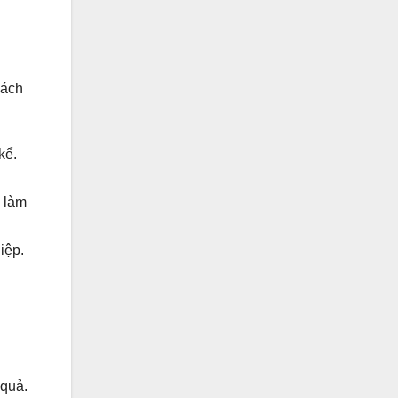
hách
kể.
n làm
iệp.
 quả.