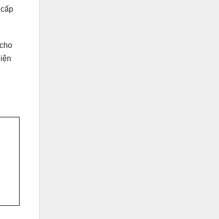
 cấp
 cho
hiện