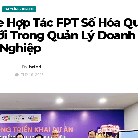
TÀI CHÍNH - KINH TẾ
e Hợp Tác FPT Số Hóa Q
Mới Trong Quản Lý Doanh
Nghiệp
By
haind
TH2 18, 2025