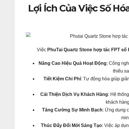
Lợi Ích Của Việc Số Hó
Việc
PhuTai Quartz Stone hợp tác FPT số h
Nâng Cao Hiệu Quả Hoạt Động
: Công ngh
thiểu sa
Tiết Kiệm Chi Phí
: Tự động hóa giúp giảm
Cải Thiện Dịch Vụ Khách Hàng
: Hệ thốn
khách hàng
Tăng Cường Sự Minh Bạch
: Ứng dụng c
min
Thúc Đẩy Đổi Mới Sáng Tạo
: Việc áp dụ