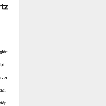
rtz
:
 giảm
lợi
n với
xác,
hiệp