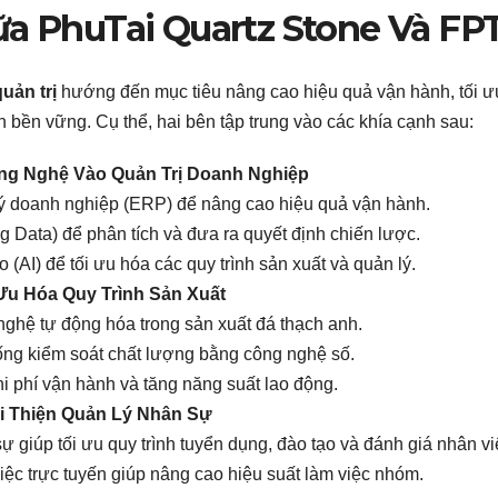
a PhuTai Quartz Stone Và FP
uản trị
hướng đến mục tiêu nâng cao hiệu quả vận hành, tối ư
ển bền vững. Cụ thể, hai bên tập trung vào các khía cạnh sau:
g Nghệ Vào Quản Trị Doanh Nghiệp
ý doanh nghiệp (ERP) để nâng cao hiệu quả vận hành.
g Data) để phân tích và đưa ra quyết định chiến lược.
o (AI) để tối ưu hóa các quy trình sản xuất và quản lý.
Ưu Hóa Quy Trình Sản Xuất
nghệ tự động hóa trong sản xuất đá thạch anh.
hống kiểm soát chất lượng bằng công nghệ số.
i phí vận hành và tăng năng suất lao động.
i Thiện Quản Lý Nhân Sự
giúp tối ưu quy trình tuyển dụng, đào tạo và đánh giá nhân vi
iệc trực tuyến giúp nâng cao hiệu suất làm việc nhóm.