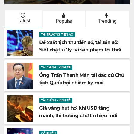
Latest
Popular
Trending
THỊ TRƯỜNG TIỀN ẢO
Đề xuất tịch thu tiền số, tài sản số:
Siết chặt xử lý tài sản phạm tội thời
số hóa
TÀI CHÍNH - KINH TẾ
Ông Trần Thanh Mẫn tái đắc cử Chủ
tịch Quốc hội nhiệm kỳ mới
TÀI CHÍNH - KINH TẾ
Giá vàng hụt hơi khi USD tăng
mạnh, thị trường chờ tín hiệu mới
CỔ PHIẾU