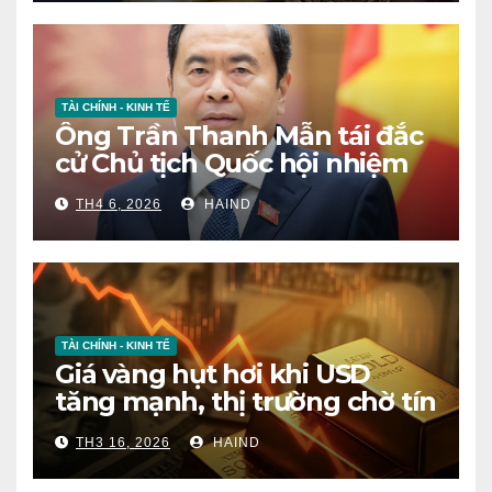
TÀI CHÍNH - KINH TẾ
Ông Trần Thanh Mẫn tái đắc
cử Chủ tịch Quốc hội nhiệm
kỳ mới
TH4 6, 2026
HAIND
TÀI CHÍNH - KINH TẾ
Giá vàng hụt hơi khi USD
tăng mạnh, thị trường chờ tín
hiệu mới
TH3 16, 2026
HAIND