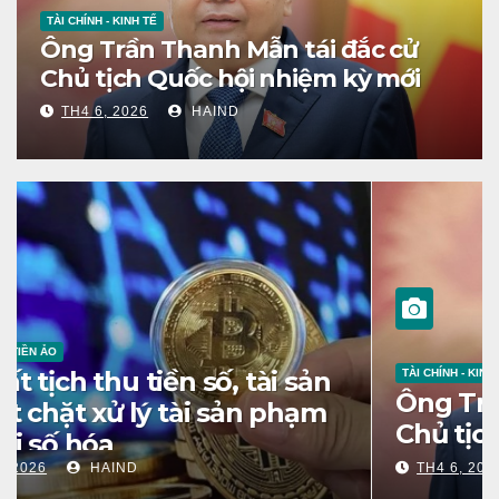
TÀI CHÍNH - KINH TẾ
Ông Trần Thanh Mẫn tái đắc cử
Chủ tịch Quốc hội nhiệm kỳ mới
TH4 6, 2026
HAIND
THỊ TRƯỜNG TIỀN ẢO
Đề xuất tịch thu tiền số, tài sản
số: Siết chặt xử lý tài sản phạm
tội thời số hóa
TH4 24, 2026
HAIND