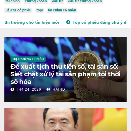
tài chính
chứng khoán
đầu tư
đầu tư chứng khoán
đầu tư cổ phiếu
topi
tài chính cá nhân
hiệu mới
Top cổ phiếu đáng chú ý đầu tuần 02/03 – Cơ hội g
THỊ TRƯỜNG TIỀN ẢO
Đề xuất tịch thu tiền số, tài sản số:
Siết chặt xử lý tài sản phạm tội thời
số hóa
TH4 24, 2026
HAIND