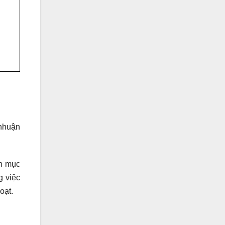
 nhuận
ện mục
g việc
oạt.