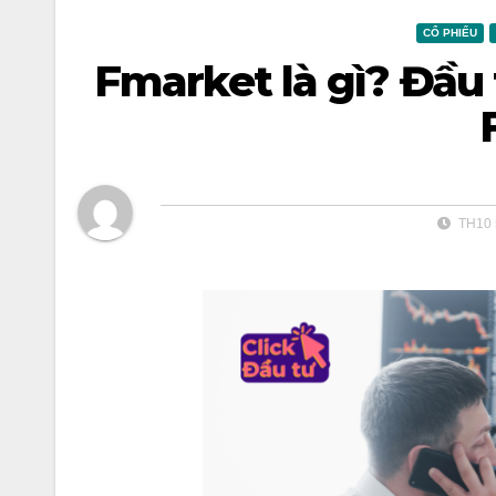
CỔ PHIẾU
Fmarket là gì? Đầu
TH10 