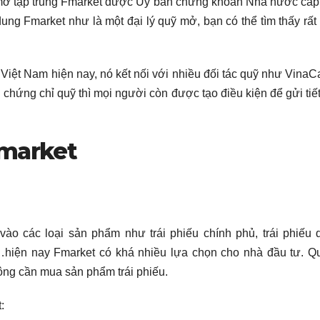
ỹ mở tập trung Fmarket được Ủy ban chứng khoán Nhà nước cấ
ng Fmarket như là một đại lý quỹ mở, bạn có thể tìm thấy rất
 Việt Nam hiện nay, nó kết nối với nhiều đối tác quỹ như VinaCa
chứng chỉ quỹ thì mọi người còn được tạo điều kiện để gửi tiế
Fmarket
ào các loại sản phẩm như trái phiếu chính phủ, trái phiếu
ác…hiện nay Fmarket có khá nhiều lựa chọn cho nhà đầu tư. Qu
ông cần mua sản phẩm trái phiếu.
: