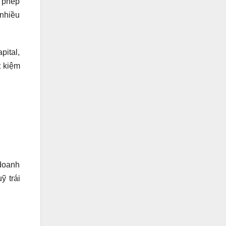
p phép
 nhiều
pital,
t kiệm
 doanh
ỹ trái