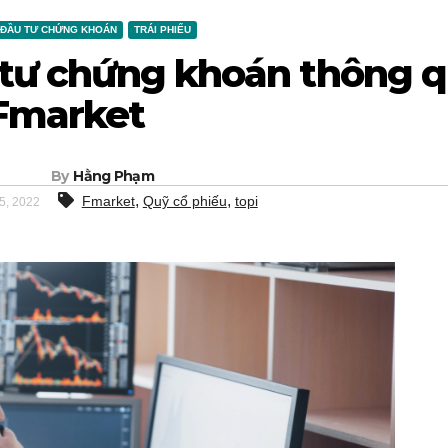
ĐẦU TƯ CHỨNG KHOÁN
TRÁI PHIẾU
 tư chứng khoán thông 
Fmarket
By
Hằng Phạm
,
,
Fmarket
Quỹ cổ phiếu
topi
5, 2022