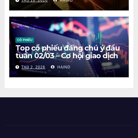
TH3 16, 2026
HAIND
CỔ PHIẾU
Top cổ phiếu đáng chú ý đầu
tuần 02/03 – Cơ hội giao dịch
nổi bật trên thị trường chứng
TH3 2, 2026
HAIND
khoán