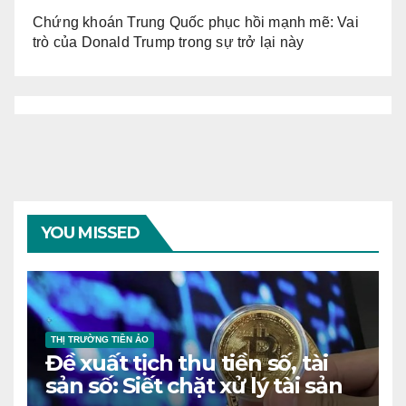
Chứng khoán Trung Quốc phục hồi mạnh mẽ: Vai
trò của Donald Trump trong sự trở lại này
YOU MISSED
THỊ TRƯỜNG TIỀN ẢO
Đề xuất tịch thu tiền số, tài
sản số: Siết chặt xử lý tài sản