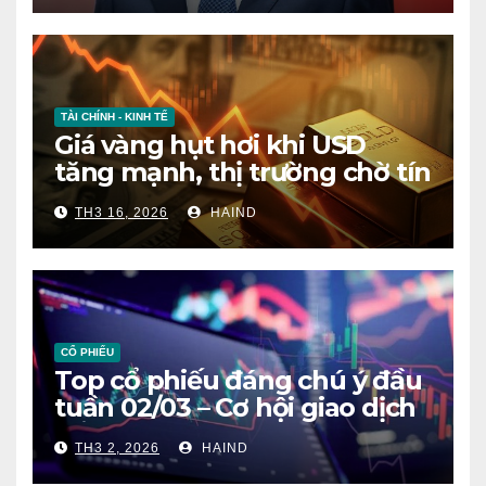
TÀI CHÍNH - KINH TẾ
Giá vàng hụt hơi khi USD
tăng mạnh, thị trường chờ tín
hiệu mới
TH3 16, 2026
HAIND
CỔ PHIẾU
Top cổ phiếu đáng chú ý đầu
tuần 02/03 – Cơ hội giao dịch
nổi bật trên thị trường chứng
TH3 2, 2026
HAIND
khoán