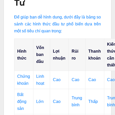
Tư
Để giúp bạn dễ hình dung, dưới đây là bảng so
sánh các hình thức đầu tư phổ biến dựa trên
một số tiêu chí quan trọng:
Kiế
Vốn
Hình
Lợi
Rủi
Thanh
thứ
ban
thức
nhuận
ro
khoản
cần
đầu
thiế
Chứng
Linh
Cao
Cao
Cao
Cao
khoán
hoạt
Bất
Trung
Tru
động
Lớn
Cao
Thấp
bình
bìn
sản