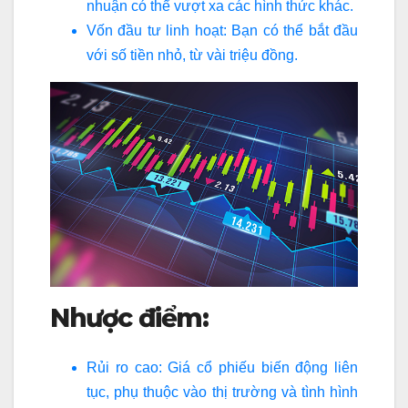
nhuận có thể vượt xa các hình thức khác.
Vốn đầu tư linh hoạt: Bạn có thể bắt đầu
với số tiền nhỏ, từ vài triệu đồng.
Nhược điểm:
Rủi ro cao: Giá cổ phiếu biến động liên
tục, phụ thuộc vào thị trường và tình hình