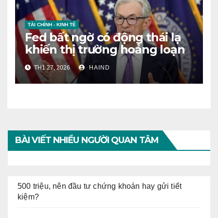
TÀI CHÍNH - KINH TẾ
Fed bất ngờ có động thái lạ
khiến thị trường hoảng loạn
bán tháo USD
TH1 27, 2026
HAIND
BÀI VIẾT NHIỀU NGƯỜI QUAN TÂM
500 triệu, nên đầu tư chứng khoán hay gửi tiết
kiệm?