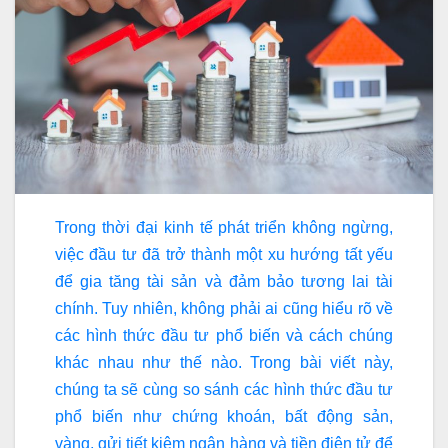
Trong thời đại kinh tế phát triển không ngừng,
việc đầu tư đã trở thành một xu hướng tất yếu
để gia tăng tài sản và đảm bảo tương lai tài
chính. Tuy nhiên, không phải ai cũng hiểu rõ về
các hình thức đầu tư phổ biến và cách chúng
khác nhau như thế nào. Trong bài viết này,
chúng ta sẽ cùng so sánh các hình thức đầu tư
phổ biến như chứng khoán, bất động sản,
vàng, gửi tiết kiệm ngân hàng và tiền điện tử để