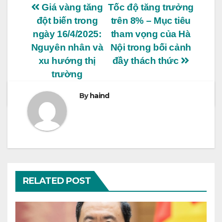
Điều
Giá vàng tăng
Tốc độ tăng trưởng
đột biến trong
trên 8% – Mục tiêu
hướng
ngày 16/4/2025:
tham vọng của Hà
bài
Nguyên nhân và
Nội trong bối cảnh
xu hướng thị
đầy thách thức
viết
trường
By
haind
RELATED POST