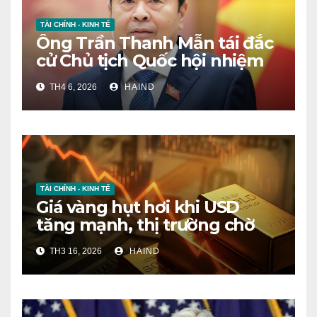
TÀI CHÍNH - KINH TẾ
Ông Trần Thanh Mẫn tái đắc
cử Chủ tịch Quốc hội nhiệm
kỳ mới
TH4 6, 2026
HAIND
TÀI CHÍNH - KINH TẾ
Giá vàng hụt hơi khi USD
tăng mạnh, thị trường chờ
tín hiệu mới
TH3 16, 2026
HAIND