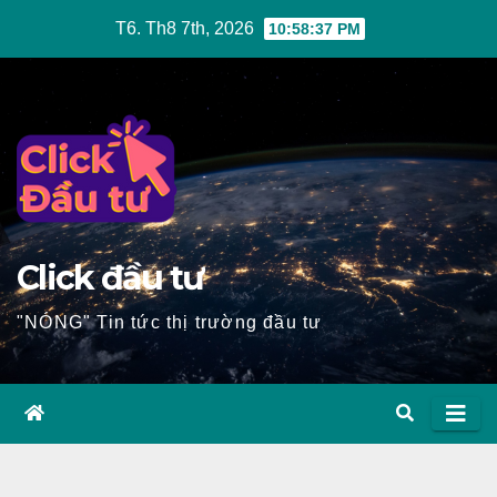
Skip
T6. Th8 7th, 2026
10:58:38 PM
to
content
Click đầu tư
"NÓNG" Tin tức thị trường đầu tư