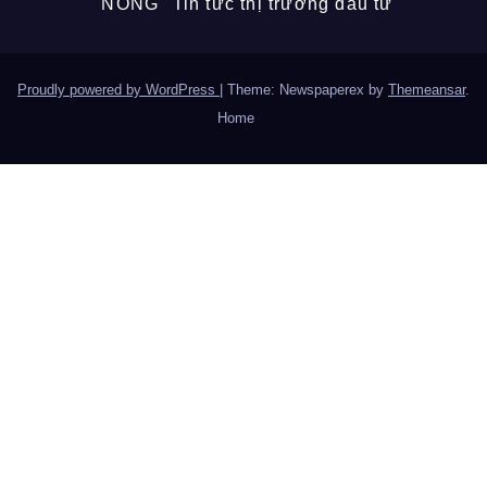
"NÓNG" Tin tức thị trường đầu tư
Proudly powered by WordPress
|
Theme: Newspaperex by
Themeansar
.
Home